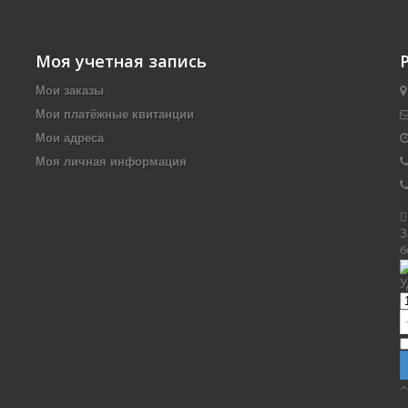
Моя учетная запись
Мои заказы
Мои платёжные квитанции
Мои адреса
Моя личная информация

З
б
У