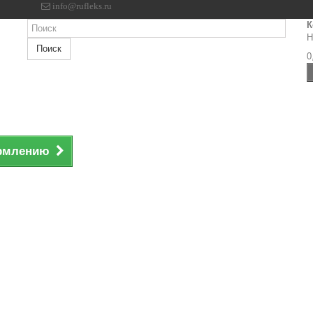
info@rufleks.ru
К
Н
Поиск
0
ормлению