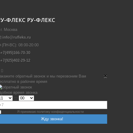
РУ-ФЛЕКС
РУ-ФЛЕКС
г. Москва
info@rufleks.ru
(ПН-ВС):
08:00-20:00
+7(495)166-70-30
+7(925)402-29-12

×
акажите обратный звонок и мы перезвоним Вам
есплатно в рабочее время
добное время звонка
:::
Я принимаю политику конфиденциальности