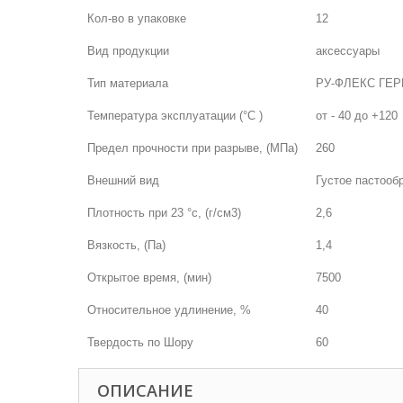
Кол-во в упаковке
12
Вид продукции
аксессуары
Тип материала
РУ-ФЛЕКС ГЕ
Температура эксплуатации (°С )
от - 40 до +120
Предел прочности при разрыве, (МПа)
260
Внешний вид
Густое пастооб
Плотность при 23 °с, (г/см3)
2,6
Вязкость, (Па)
1,4
Открытое время, (мин)
7500
Относительное удлинение, %
40
Твердость по Шору
60
ОПИСАНИЕ