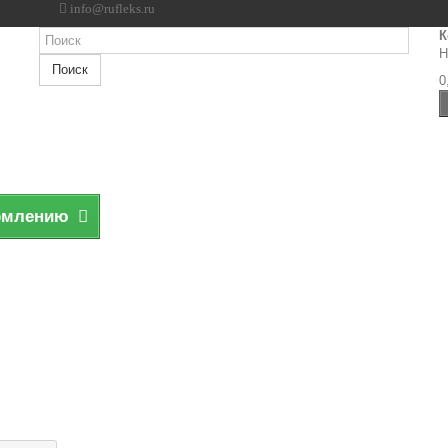
info@rufleks.ru
К
Н
Поиск
0
рмлению