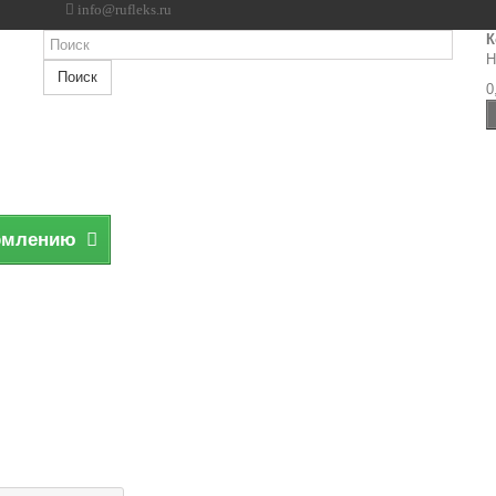
info@rufleks.ru
К
Н
Поиск
0
рмлению