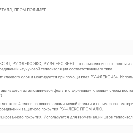
ЕТАЛЛ, ПРОМ ПОЛИМЕР
 ВТ, РУ-ФЛЕКС ЭКО, РУ-ФЛЕКС ВЕНТ - теплоизоляционные ленты из в
оединений каучуковой теплоизоляции соответствующего типа.
леевого слоя и монтируется при помощи клея РУ-ФЛЕКС 454. Использ
вливается из алюминиевой фольги с акриловым клеевым слоем постоян
Ю.
нта из 4 слоев на основе алюминиевой фольги и полимерного матери
 и соединений защитного покрытия РУ-ФЛЕКС ПРОМ АЛЮ.
цированного покрытия. Используется для герметизации швов теплоизол